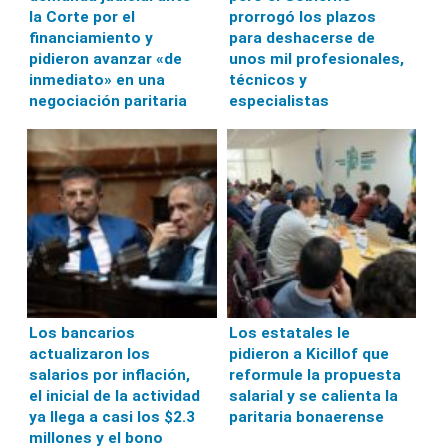
la Corte por el
prorrogó los plazos
financiamiento y
para deshacerse de
pidieron avanzar «de
unos mil profesionales,
inmediato» en una
técnicos y
negociación paritaria
especialistas
Los bancarios
Los estatales le
actualizaron los
pidieron a Kicillof que
salarios por inflación,
reformule la propuesta
el inicial de la actividad
salarial y se calienta la
ya llega a casi los $2.3
paritaria bonaerense
millones y el bono