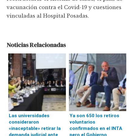
vacunación contra el Covid-19 y cuestiones
vinculadas al Hospital Posadas.
Noticias Relacionadas
Las universidades
Ya son 650 los retiros
consideraron
voluntarios
«inaceptable» retirar la
confirmados en el INTA
demanda judicial ante
pero el Gobierno