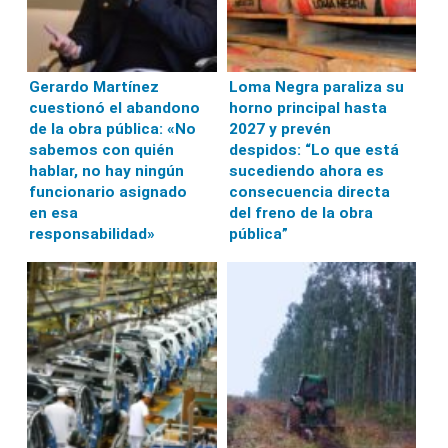
Gerardo Martínez
Loma Negra paraliza su
cuestionó el abandono
horno principal hasta
de la obra pública: «No
2027 y prevén
sabemos con quién
despidos: “Lo que está
hablar, no hay ningún
sucediendo ahora es
funcionario asignado
consecuencia directa
en esa
del freno de la obra
responsabilidad»
pública”