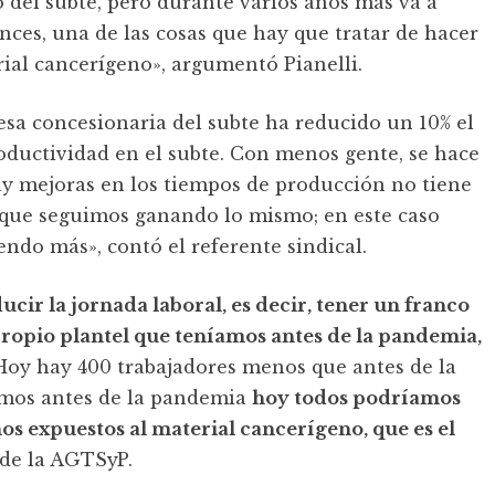
 del subte, pero durante varios años más va a
nces, una de las cosas que hay que tratar de hacer
rial cancerígeno», argumentó Pianelli.
esa concesionaria del subte ha reducido un 10% el
roductividad en el subte. Con menos gente, se hace
hay mejoras en los tiempos de producción no tiene
, que seguimos ganando lo mismo; en este caso
o más», contó el referente sindical.
cir la jornada laboral, es decir, tener un franco
ropio plantel que teníamos antes de la pandemia,
Hoy hay 400 trabajadores menos que antes de la
mos antes de la pandemia
hoy todos podríamos
s expuestos al material cancerígeno, que es el
 de la AGTSyP.