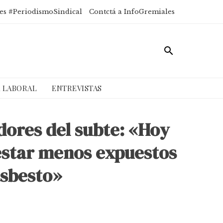
es #PeriodismoSindical
Contctá a InfoGremiales
A LABORAL
ENTREVISTAS
dores del subte: «Hoy
estar menos expuestos
asbesto»