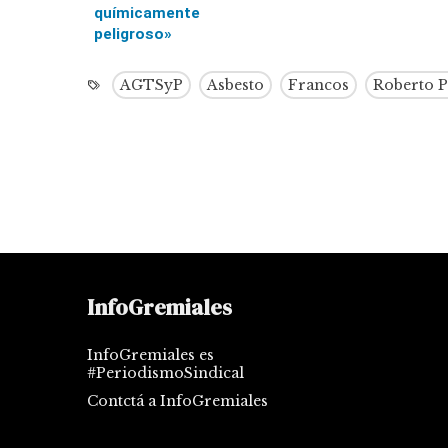
químicamente
peligroso»
AGTSyP
Asbesto
Francos
Roberto P
InfoGremiales
InfoGremiales es
#PeriodismoSindical
Contctá a InfoGremiales