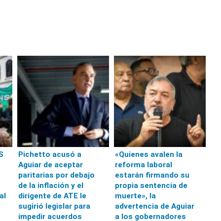
S
Pichetto acusó a
«Quienes avalen la
Aguiar de aceptar
reforma laboral
paritarias por debajo
estarán firmando su
de la inflación y el
propia sentencia de
al
dirigente de ATE le
muerte», la
sugirió legislar para
advertencia de Aguiar
impedir acuerdos
a los gobernadores