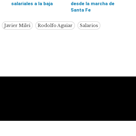
salariales a la baja
desde la marcha de
Santa Fe
Javier Milei
Rodolfo Aguiar
Salarios