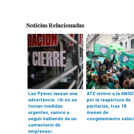
Noticias Relacionadas
Las Pymes lanzan una
ATE intimó a la ANSE
advertencia: «Si no se
por la reapertura de
toman medidas
paritarias, tras 18
urgentes, vamos a
meses de
seguir hablando de un
congelamiento salari
cementerio de
empresas»