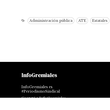
Administración pública
ATE
Estatales
InfoGremiales
InfoGremiales es
#PeriodismoSindical
Contctá a InfoGremiales