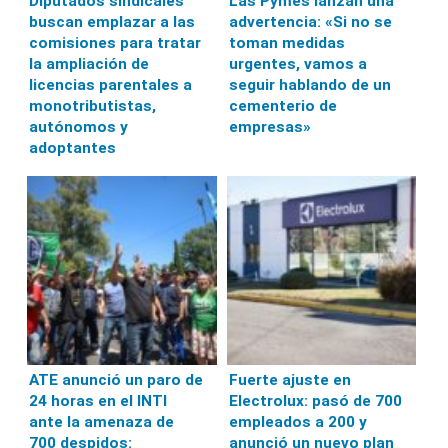
Diputados sindicales
Las Pymes lanzan una
buscan emplazar a las
advertencia: «Si no se
comisiones para tratar
toman medidas
la ampliación de
urgentes, vamos a
licencias parentales a
seguir hablando de un
monotributistas,
cementerio de
autónomos y
empresas»
adoptantes
ATE anunció un paro de
Fuerte ajuste en
24 horas en el INTI
Electrolux: pasó de 700
ante la amenaza de
empleados a 200 y
700 despidos:
anunció un nuevo plan