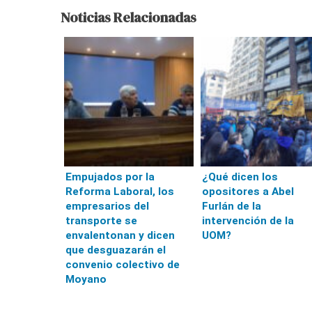
Noticias Relacionadas
Empujados por la
¿Qué dicen los
Reforma Laboral, los
opositores a Abel
empresarios del
Furlán de la
transporte se
intervención de la
envalentonan y dicen
UOM?
que desguazarán el
convenio colectivo de
Moyano