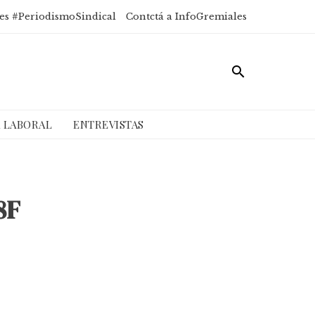
es #PeriodismoSindical
Contctá a InfoGremiales
A LABORAL
ENTREVISTAS
8F