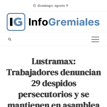
Skip
domingo, agosto 9
to
content
Lustramax:
Trabajadores denuncian
29 despidos
persecutorios y se
mantienen en asamblea