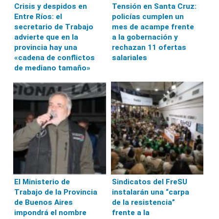
Crisis y despidos en
Tensión en Santa Cruz:
Entre Ríos: el
policías cumplen un
secretario de Trabajo
mes de acampe frente
advierte que en la
a la gobernación y
provincia hay una
rechazan 11 ofertas
«cadena de conflictos
salariales
de mediano tamaño»
El Ministerio de
Sindicatos del FreSU
Trabajo de la Provincia
instalarán una “carpa
de Buenos Aires
de la resistencia”
impondrá el nombre
frente a la