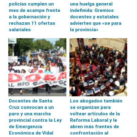
policías cumplen un
una huelga general
mes de acampe frente
indefinida: Gremios
a la gobernación y
docentes y estatales
rechazan 11 ofertas
advierten que «se para
salariales
la provincia»
Docentes de Santa
Los abogados también
Cruz convocan a un
se organizan para
paro y una marcha
voltear artículos de la
provincial contra la Ley
Reforma Laboral y le
de Emergencia
abren más frentes de
Económica de Vidal
confrontación al