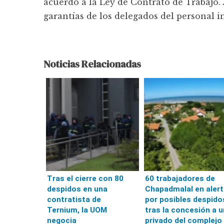
acuerdo a la Ley de Contrato de Trabajo. 
garantías de los delegados del personal 
Noticias Relacionadas
Tras el cierre con 80
60 trabajadores de
despidos en una
Chapadmalal en alert
contratista de
por posibles despido
Ternium, la UOM
tras la concesión a u
negocia
privado del complejo