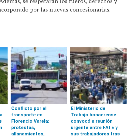
Además, se respetarán los fueros, derechos y
incorporado por las nuevas concesionarias.
Conflicto por el
El Ministerio de
a
transporte en
Trabajo bonaerense
s
Florencio Varela:
convocó a reunión
n
protestas,
urgente entre FATE y
allanamientos,
sus trabajadores tras