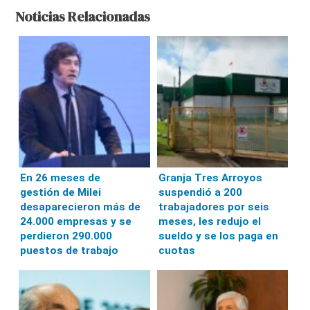
Noticias Relacionadas
En 26 meses de
Granja Tres Arroyos
gestión de Milei
suspendió a 200
desaparecieron más de
trabajadores por seis
24.000 empresas y se
meses, les redujo el
perdieron 290.000
sueldo y se los paga en
puestos de trabajo
cuotas