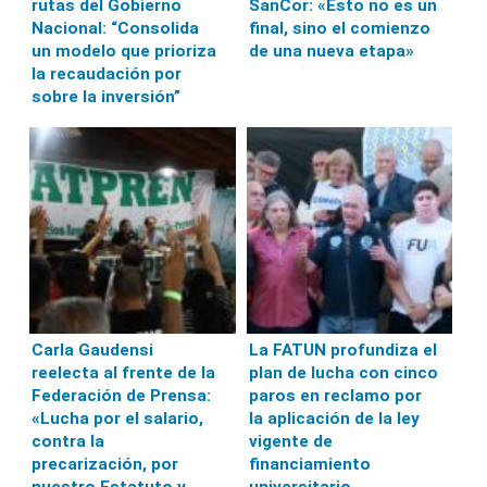
rutas del Gobierno
SanCor: «Esto no es un
Nacional: “Consolida
final, sino el comienzo
un modelo que prioriza
de una nueva etapa»
la recaudación por
sobre la inversión”
Carla Gaudensi
La FATUN profundiza el
reelecta al frente de la
plan de lucha con cinco
Federación de Prensa:
paros en reclamo por
«Lucha por el salario,
la aplicación de la ley
contra la
vigente de
precarización, por
financiamiento
nuestro Estatuto y
universitario