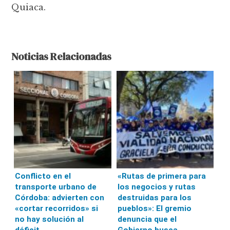
Quiaca.
Noticias Relacionadas
Conflicto en el
«Rutas de primera para
transporte urbano de
los negocios y rutas
Córdoba: advierten con
destruidas para los
«cortar recorridos» si
pueblos»: El gremio
no hay solución al
denuncia que el
déficit
Gobierno busca