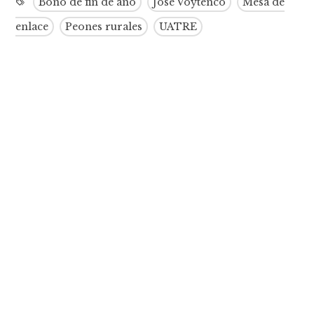
Bono de fin de año
José Voytenco
Mesa de
enlace
Peones rurales
UATRE