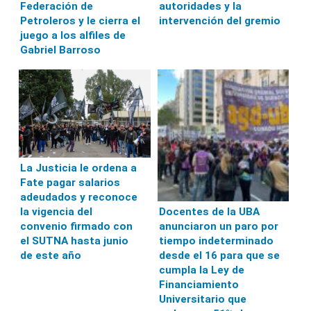
Federación de
autoridades y la
Petroleros y le cierra el
intervención del gremio
juego a los alfiles de
Gabriel Barroso
La Justicia le ordena a
Fate pagar salarios
adeudados y reconoce
la vigencia del
Docentes de la UBA
convenio firmado con
anunciaron un paro por
el SUTNA hasta junio
tiempo indeterminado
de este año
desde el 16 para que se
cumpla la Ley de
Financiamiento
Universitario que