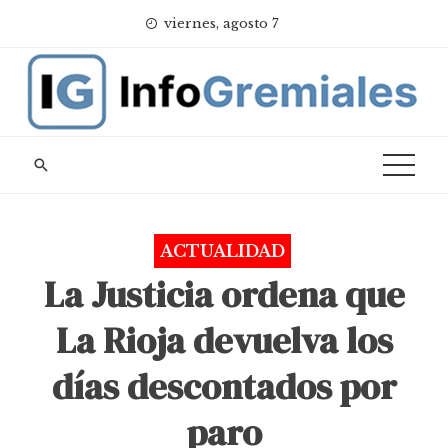
Skip
viernes, agosto 7
to
content
ACTUALIDAD
La Justicia ordena que
La Rioja devuelva los
días descontados por
paro