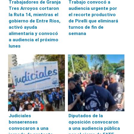
Trabajadores de Granja
Trabajo convocó a
Tres Arroyos cortaron
audiencia urgente por
la Ruta 14, mientras el
el recorte productivo
gobierno de Entre Ríos,
de Pirelli que eliminará
activó ayuda
turnos de fin de
alimentaria y convocó
semana
a audiencia el próximo
lunes
Judiciales
Diputados de la
bonaerenses
oposición convocaron
convocaron a una
a una audiencia pública