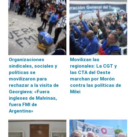
Organizaciones
Movilizan las
sindicales, sociales y
regionales: La CGT y
políticas se
las CTA del Oeste
movilizaron para
marchan por Morón
rechazar a la visita de
contra las políticas de
Georgieva: «Fuera
Milei
ingleses de Malvinas,
fuera FMI de
Argentina»