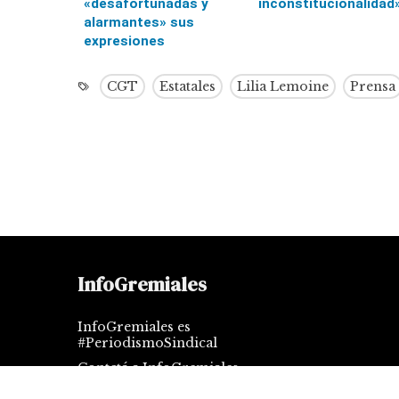
«desafortunadas y
inconstitucionalidad
alarmantes» sus
expresiones
CGT
Estatales
Lilia Lemoine
Prensa
InfoGremiales
InfoGremiales es
#PeriodismoSindical
Contctá a InfoGremiales