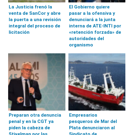
La Justicia frenó la
El Gobierno quiere
venta de SanCor y abre
pasar a la ofensiva y
la puerta a una revisión
denunciará a la junta
integral del proceso de
interna de ATE-INTI por
licitación
«retención forzada» de
autoridades del
organismo
Preparan otra denuncia
Empresarios
penal y en la CGT ya
pesqueros de Mar del
piden la cabeza de
Plata denunciaron al
Stivelman por las
Sindicato de