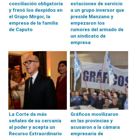
conciliación obligatoria
estaciones de servicio
y frenó los despidos en
a un grupo inversor que
el Grupo Mirgor, la
preside Manzano y
empresa de la familia
empezaron los
de Caputo
rumores del armado de
un sindicato de
empresa
La Corte da más
Gráficos movilizaron
señales de su cercanía
en las provincias y
al poder y acepta un
acusaron a la cámara
Recurso Extraordinario
empresaria de