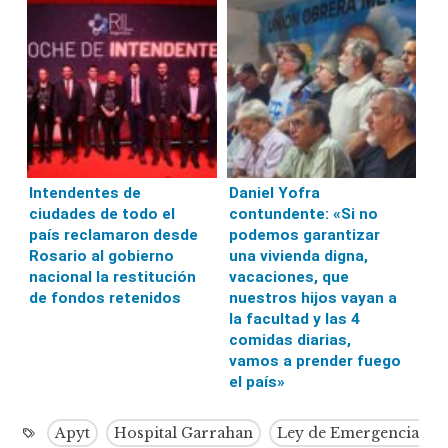
Intendentes de
Daniel Yofra
ciudades de todo el
contundente: «Si no
país reclamaron desde
podemos garantizar
Rosario al gobierno
una vivienda digna,
nacional la restitución
vacaciones, que
de fondos retenidos
nuestros hijos vayan a
la facultad y las 4
comidas diarias,
vamos a prender fuego
el país»
Apyt
Hospital Garrahan
Ley de Emergencia