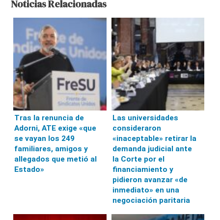
Noticias Relacionadas
Tras la renuncia de
Las universidades
Adorni, ATE exige «que
consideraron
se vayan los 249
«inaceptable» retirar la
familiares, amigos y
demanda judicial ante
allegados que metió al
la Corte por el
Estado»
financiamiento y
pidieron avanzar «de
inmediato» en una
negociación paritaria