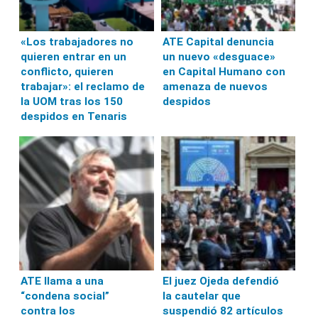
«Los trabajadores no
ATE Capital denuncia
quieren entrar en un
un nuevo «desguace»
conflicto, quieren
en Capital Humano con
trabajar»: el reclamo de
amenaza de nuevos
la UOM tras los 150
despidos
despidos en Tenaris
ATE llama a una
El juez Ojeda defendió
“condena social”
la cautelar que
contra los
suspendió 82 artículos