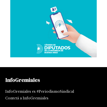
InfoGremiales
InfoGremiales es #PeriodismoSindical
Contctá a InfoGremiales