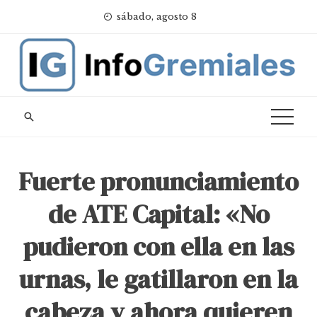
Skip
sábado, agosto 8
to
content
Fuerte pronunciamiento
de ATE Capital: «No
pudieron con ella en las
urnas, le gatillaron en la
cabeza y ahora quieren