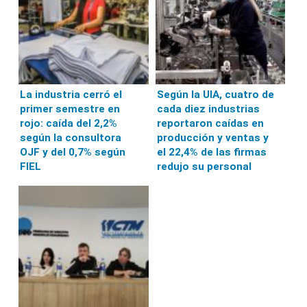
La industria cerró el
Según la UIA, cuatro de
primer semestre en
cada diez industrias
rojo: caída del 2,2%
reportaron caídas en
según la consultora
producción y ventas y
OJF y del 0,7% según
el 22,4% de las firmas
FIEL
redujo su personal