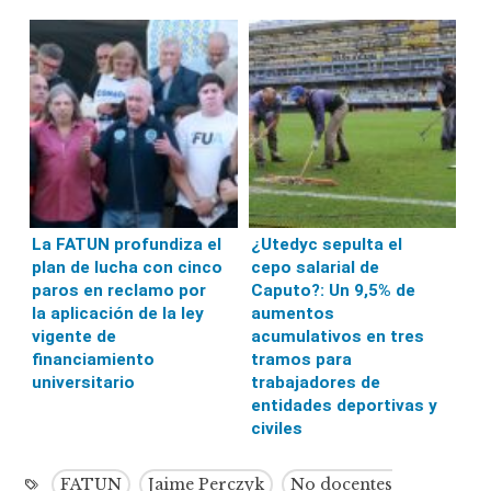
La FATUN profundiza el
¿Utedyc sepulta el
plan de lucha con cinco
cepo salarial de
paros en reclamo por
Caputo?: Un 9,5% de
la aplicación de la ley
aumentos
vigente de
acumulativos en tres
financiamiento
tramos para
universitario
trabajadores de
entidades deportivas y
civiles
FATUN
Jaime Perczyk
No docentes