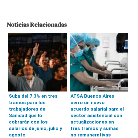
Noticias Relacionadas
Suba del 7,3% en tres
ATSA Buenos Aires
tramos para los
cerró un nuevo
trabajadores de
acuerdo salarial para el
Sanidad que lo
sector asistencial con
cobrarán con los
actualizaciones en
salarios de junio, julio y
tres tramos y sumas
agosto
no remunerativas