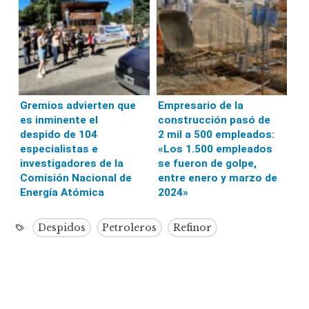
Gremios advierten que
Empresario de la
es inminente el
construcción pasó de
despido de 104
2 mil a 500 empleados:
especialistas e
«Los 1.500 empleados
investigadores de la
se fueron de golpe,
Comisión Nacional de
entre enero y marzo de
Energía Atómica
2024»
Despidos
Petroleros
Refinor