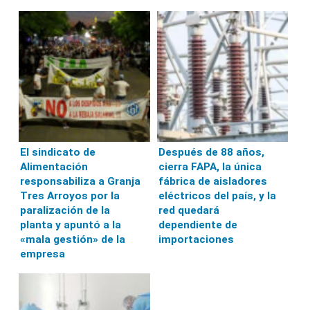
El sindicato de
Después de 88 años,
Alimentación
cierra FAPA, la única
responsabiliza a Granja
fábrica de aisladores
Tres Arroyos por la
eléctricos del país, y la
paralización de la
red quedará
planta y apuntó a la
dependiente de
«mala gestión» de la
importaciones
empresa