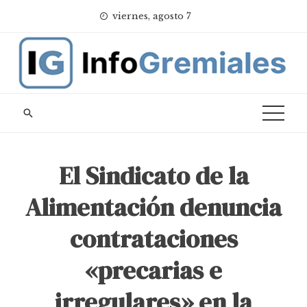
Skip
viernes, agosto 7
to
content
El Sindicato de la
Alimentación denuncia
contrataciones
«precarias e
irregulares» en la