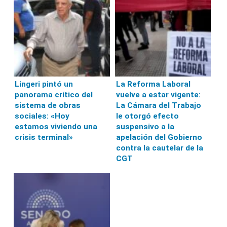
Lingeri pintó un
La Reforma Laboral
panorama crítico del
vuelve a estar vigente:
sistema de obras
La Cámara del Trabajo
sociales: «Hoy
le otorgó efecto
estamos viviendo una
suspensivo a la
crisis terminal»
apelación del Gobierno
contra la cautelar de la
CGT