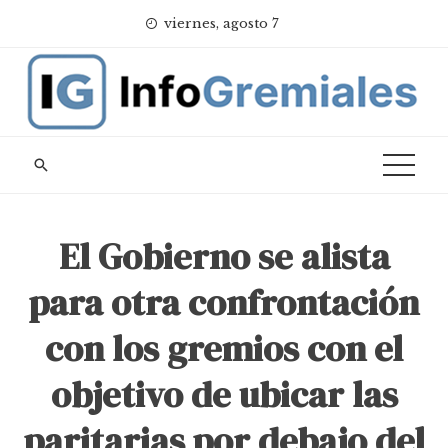
Skip
viernes, agosto 7
to
content
El Gobierno se alista
para otra confrontación
con los gremios con el
objetivo de ubicar las
paritarias por debajo del