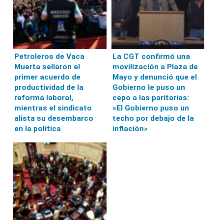
Petroleros de Vaca
La CGT confirmó una
Muerta sellaron el
movilización a Plaza de
primer acuerdo de
Mayo y denunció que el
productividad de la
Gobierno le puso un
reforma laboral,
cepo a las paritarias:
mientras el sindicato
«El Gobierno puso un
alista su desembarco
techo por debajo de la
en la política
inflación»