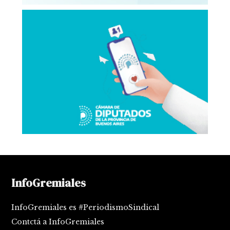
InfoGremiales
InfoGremiales es #PeriodismoSindical
Contctá a InfoGremiales