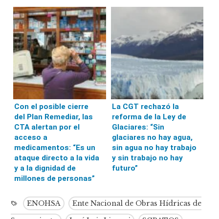
Con el posible cierre
La CGT rechazó la
del Plan Remediar, las
reforma de la Ley de
CTA alertan por el
Glaciares: “Sin
acceso a
glaciares no hay agua,
medicamentos: “Es un
sin agua no hay trabajo
ataque directo a la vida
y sin trabajo no hay
y a la dignidad de
futuro”
millones de personas”
ENOHSA
Ente Nacional de Obras Hídricas de