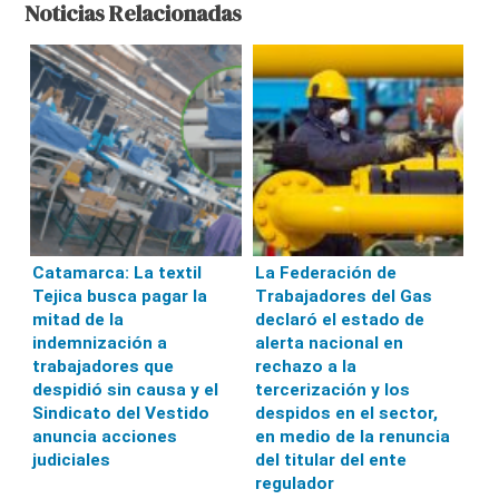
Noticias Relacionadas
Catamarca: La textil
La Federación de
Tejica busca pagar la
Trabajadores del Gas
mitad de la
declaró el estado de
indemnización a
alerta nacional en
trabajadores que
rechazo a la
despidió sin causa y el
tercerización y los
Sindicato del Vestido
despidos en el sector,
anuncia acciones
en medio de la renuncia
judiciales
del titular del ente
regulador