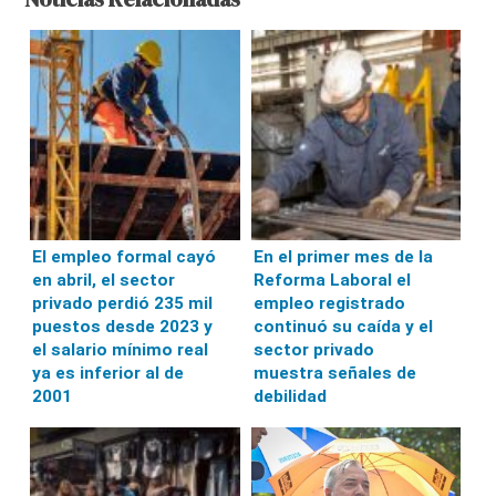
El empleo formal cayó
En el primer mes de la
en abril, el sector
Reforma Laboral el
privado perdió 235 mil
empleo registrado
puestos desde 2023 y
continuó su caída y el
el salario mínimo real
sector privado
ya es inferior al de
muestra señales de
2001
debilidad