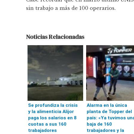
sin trabajo a más de 100 operarios.
Noticias Relacionadas
Se profundiza la crisis
Alarma en la única
y la alimenticia Alijor
planta de Topper del
paga los salarios en 8
país: «Ya tuvimos un
cuotas a sus 160
baja de 160
trabajadores
trabajadores y la