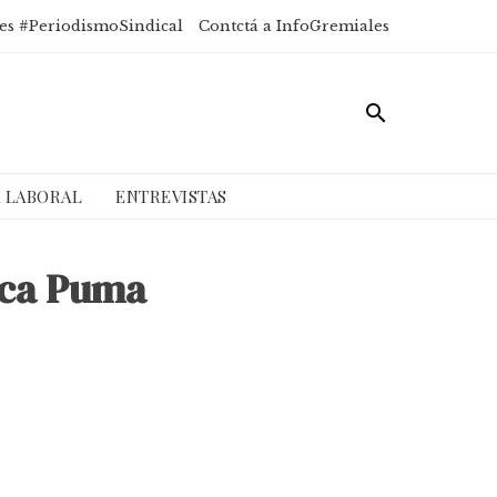
es #PeriodismoSindical
Contctá a InfoGremiales
A LABORAL
ENTREVISTAS
ica Puma