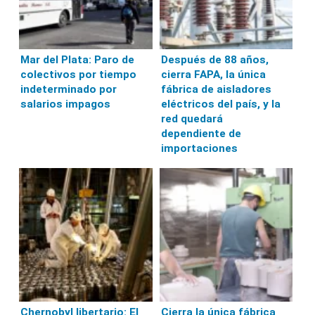
Mar del Plata: Paro de
Después de 88 años,
colectivos por tiempo
cierra FAPA, la única
indeterminado por
fábrica de aisladores
salarios impagos
eléctricos del país, y la
red quedará
dependiente de
importaciones
Chernobyl libertario: El
Cierra la única fábrica