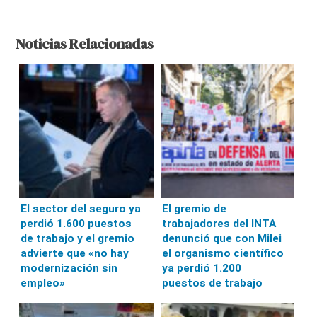
Noticias Relacionadas
El sector del seguro ya
El gremio de
perdió 1.600 puestos
trabajadores del INTA
de trabajo y el gremio
denunció que con Milei
advierte que «no hay
el organismo científico
modernización sin
ya perdió 1.200
empleo»
puestos de trabajo