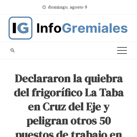
Skip
domingo, agosto 9
to
content
Declararon la quiebra
del frigorífico La Taba
en Cruz del Eje y
peligran otros 50
puestos de trabajo en