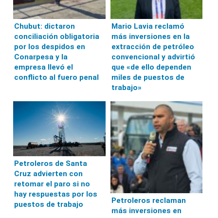
Chubut: dictaron
Mario Lavia reclamó
conciliación obligatoria
más inversiones en la
por los despidos en
extracción de petróleo
Conarpesa y la
convencional y advirtió
empresa llevó el
que «de ello dependen
conflicto al fuero penal
miles de puestos de
trabajo»
Petroleros de Santa
Cruz advierten con
retomar el paro si no
hay respuestas por los
Petroleros reclaman
puestos de trabajo
más inversiones en