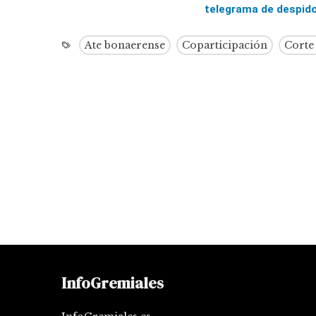
telegrama de despid
Ate bonaerense
Coparticipación
Corte
InfoGremiales