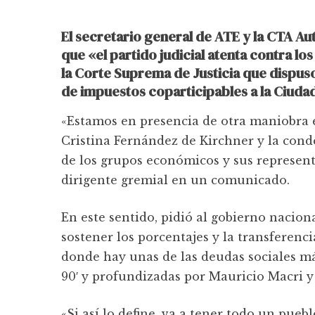
El secretario general de ATE y la CTA A
que «el partido judicial atenta contra los
la Corte Suprema de Justicia que dispus
de impuestos coparticipables a la Ciudad
«Estamos en presencia de otra maniobra e
Cristina Fernández de Kirchner y la cond
de los grupos económicos y sus representan
dirigente gremial en un comunicado.
En este sentido, pidió al gobierno nacion
sostener los porcentajes y la transferenc
donde hay unas de las deudas sociales má
90′ y profundizadas por Mauricio Macri y
«Si así lo define, va a tener todo un puebl