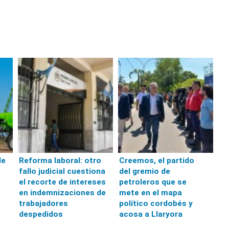
le
Reforma laboral: otro
Creemos, el partido
fallo judicial cuestiona
del gremio de
el recorte de intereses
petroleros que se
en indemnizaciones de
mete en el mapa
trabajadores
político cordobés y
despedidos
acosa a Llaryora