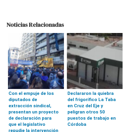
Noticias Relacionadas
Con el empuje de los
Declararon la quiebra
diputados de
del frigorífico La Taba
extracción sindical,
en Cruz del Eje y
presentan un proyecto
peligran otros 50
de declaración para
puestos de trabajo en
que el legislativo
Córdoba
repudie la intervención