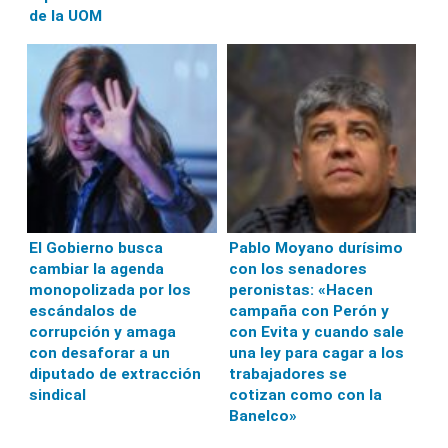
de la UOM
El Gobierno busca
Pablo Moyano durísimo
cambiar la agenda
con los senadores
monopolizada por los
peronistas: «Hacen
escándalos de
campaña con Perón y
corrupción y amaga
con Evita y cuando sale
con desaforar a un
una ley para cagar a los
diputado de extracción
trabajadores se
sindical
cotizan como con la
Banelco»