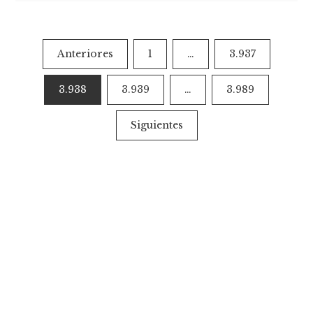
Paginación
Anteriores
1
…
3.937
de
3.938
3.939
…
3.989
entradas
Siguientes