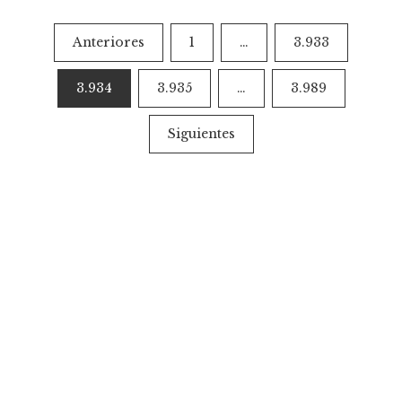
Paginación
Anteriores
1
…
3.933
de
3.934
3.935
…
3.989
entradas
Siguientes