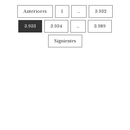
Paginación
Anteriores
1
…
3.932
de
3.933
3.934
…
3.989
entradas
Siguientes