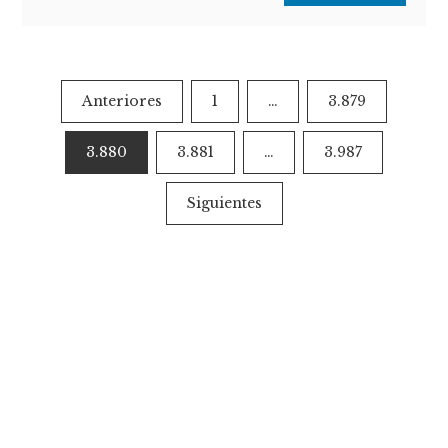
Paginación
Anteriores
1
…
3.879
de
3.880
3.881
…
3.987
entradas
Siguientes