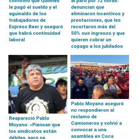
confirmó que Quilmes
al paro por 72 horas:
le pagó el sueldo y el
denuncian que
aguinaldo de los
eliminaron incentivos y
trabajadores de
prestaciones, que les
Express Beer y aseguró
recortaron más del
que habrá continuidad
50% sus ingresos y que
laboral
quieren cobrar un
copago a los jubilados
Pablo Moyano aseguró
no respondieron al
reclamo de
Reapareció Pablo
Camioneros y volvió a
Moyano: «Piensan que
convocar a una
los sindicatos están
asamblea en Coca
débiles, pero se