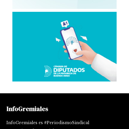
InfoGremiales
InfoGremiales es #PeriodismoSindical