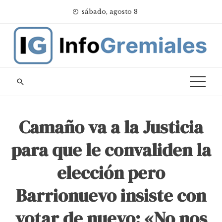
Skip
sábado, agosto 8
to
content
Camaño va a la Justicia
para que le convaliden la
elección pero
Barrionuevo insiste con
votar de nuevo: «No nos