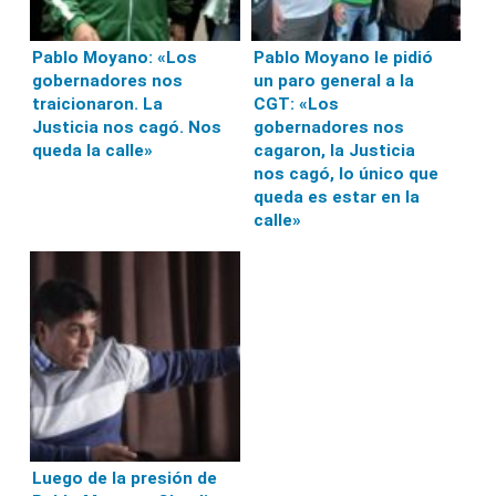
Pablo Moyano: «Los
Pablo Moyano le pidió
gobernadores nos
un paro general a la
traicionaron. La
CGT: «Los
Justicia nos cagó. Nos
gobernadores nos
queda la calle»
cagaron, la Justicia
nos cagó, lo único que
queda es estar en la
calle»
Luego de la presión de