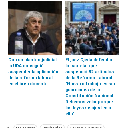
Con un planteo judicial,
El juez Ojeda defendió
la UDA consiguió
la cautelar que
suspender la aplicación
suspendió 82 artículos
de la reforma laboral
de la Reforma Laboral:
en el área docente
“Nuestro trabajo es ser
guardianes de la
Constitución Nacional.
Debemos velar porque
las leyes se ajusten a
ella”