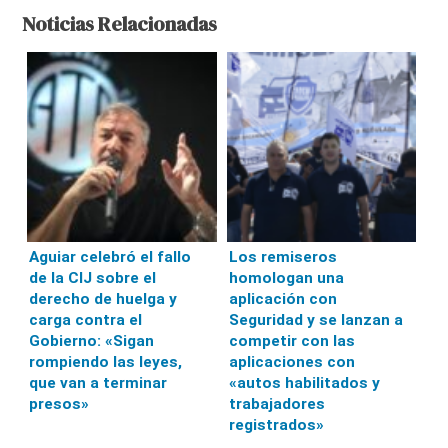
Noticias Relacionadas
Aguiar celebró el fallo
Los remiseros
de la CIJ sobre el
homologan una
derecho de huelga y
aplicación con
carga contra el
Seguridad y se lanzan a
Gobierno: «Sigan
competir con las
rompiendo las leyes,
aplicaciones con
que van a terminar
«autos habilitados y
presos»
trabajadores
registrados»