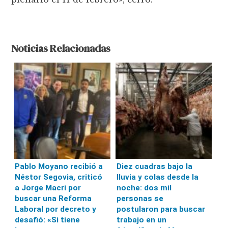
Noticias Relacionadas
Pablo Moyano recibió a
Diez cuadras bajo la
Néstor Segovia, criticó
lluvia y colas desde la
a Jorge Macri por
noche: dos mil
buscar una Reforma
personas se
Laboral por decreto y
postularon para buscar
desafió: «Si tiene
trabajo en un