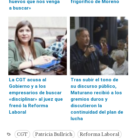
huevos que nos venga
frigorífico de Moreno
a buscar»
La CGT acusa al
Tras subir el tono de
Gobierno y a los
su discurso público,
empresarios de buscar
Maturano recibió a los
«disciplinar» al juez que
gremios duros y
frenó la Reforma
discutieron la
Laboral
continuidad del plan de
lucha
CGT
Patricia Bullrich
Reforma Laboral