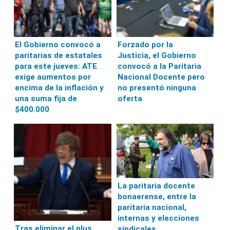
El Gobierno convocó a
Forzado por la
paritarias de estatales
Justicia, el Gobierno
para este jueves: ATE
convocó a la Paritaria
exige aumentos por
Nacional Docente pero
encima de la inflación y
no presentó ninguna
una suma fija de
oferta
$400.000
La paritaria docente
bonaerense, entre la
paritaria nacional,
internas y elecciones
Tras eliminar el plus
sindicales