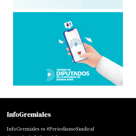
InfoGremiales
InfoGremiales es #PeriodismoSindical