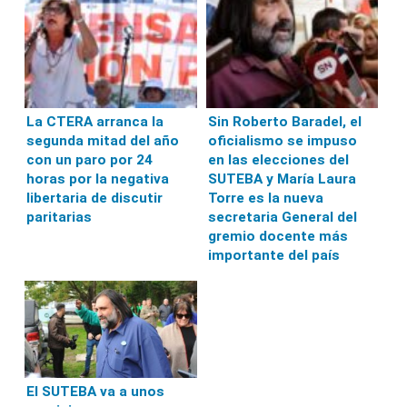
La CTERA arranca la
Sin Roberto Baradel, el
segunda mitad del año
oficialismo se impuso
con un paro por 24
en las elecciones del
horas por la negativa
SUTEBA y María Laura
libertaria de discutir
Torre es la nueva
paritarias
secretaria General del
gremio docente más
importante del país
El SUTEBA va a unos