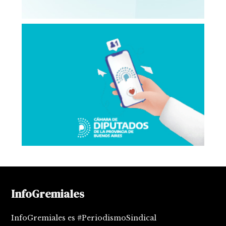
InfoGremiales
InfoGremiales es #PeriodismoSindical