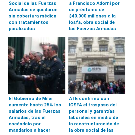
Social de las Fuerzas
a Francisco Adorni por
Armadas se quedaron
un préstamo de
sin cobertura médica
$40.000 millones a la
con tratamientos
Iosfa, obra social de
paralizados
las Fuerzas Armadas
El Gobierno de Milei
ATE confirmó con
aumenta hasta 25% los
IOSFA el traspaso del
salarios de las Fuerzas
personal y garantías
Armadas, tras el
laborales en medio de
escándalo por
la reestructuración de
mandarlos a hacer
la obra social de las