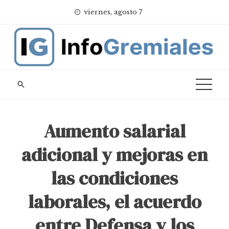
Skip
viernes, agosto 7
to
content
Aumento salarial
adicional y mejoras en
las condiciones
laborales, el acuerdo
entre Defensa y los