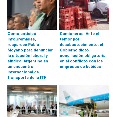
Como anticipó
Camioneros: Ante el
InfoGremiales,
temor por
reaparece Pablo
desabastecimiento, el
Moyano para denunciar
Gobierno dictó
la situación laboral y
conciliación obligatoria
sindical Argentina en
en el conflicto con las
un encuentro
empresas de bebidas
internacional de
transporte de la ITF