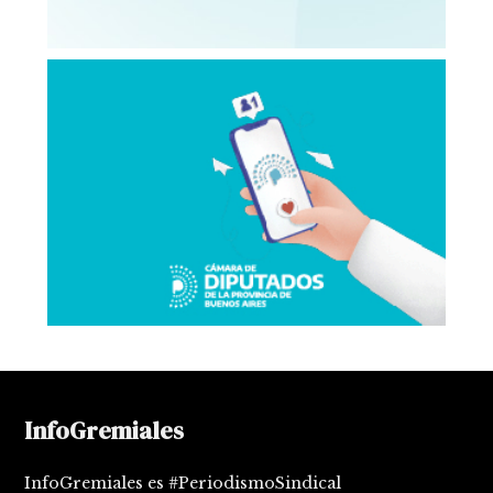
InfoGremiales
InfoGremiales es #PeriodismoSindical