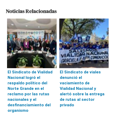
Noticias Relacionadas
El Sindicato de Vialidad
El Sindicato de viales
Nacional logró el
denunció el
respaldo político del
vaciamiento de
Norte Grande en el
Vialidad Nacional y
reclamo por las rutas
alertó sobre la entrega
nacionales y el
de rutas al sector
desfinanciamiento del
privado
organismo