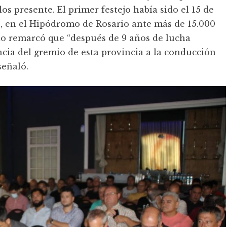
s presente. El primer festejo había sido el 15 de
, en el Hipódromo de Rosario ante más de 15.000
io remarcó que “después de 9 años de lucha
cia del gremio de esta provincia a la conducción
señaló.